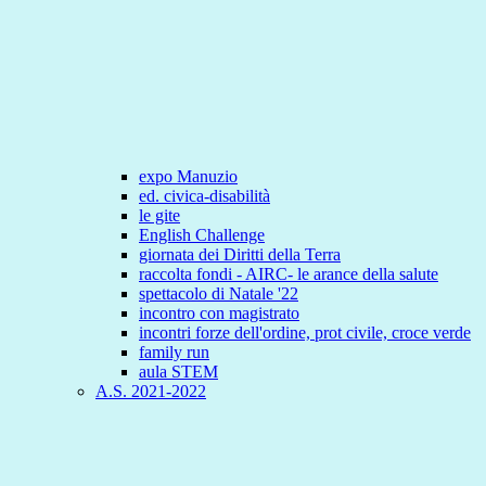
expo Manuzio
ed. civica-disabilità
le gite
English Challenge
giornata dei Diritti della Terra
raccolta fondi - AIRC- le arance della salute
spettacolo di Natale '22
incontro con magistrato
incontri forze dell'ordine, prot civile, croce verde
family run
aula STEM
A.S. 2021-2022