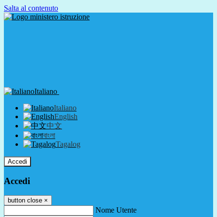
Salta al contenuto
Italiano
Italiano
English
中文
বাংলা
Tagalog
Accedi
Accedi
button close
×
Nome Utente