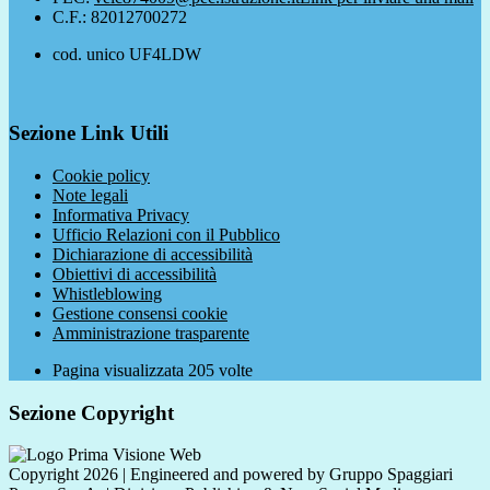
C.F.: 82012700272
cod. unico UF4LDW
Sezione Link Utili
Cookie policy
Note legali
Informativa Privacy
Ufficio Relazioni con il Pubblico
Dichiarazione di accessibilità
Obiettivi di accessibilità
Whistleblowing
Gestione consensi cookie
Amministrazione trasparente
Pagina visualizzata
205
volte
Sezione Copyright
Copyright 2026 | Engineered and powered by Gruppo Spaggiari