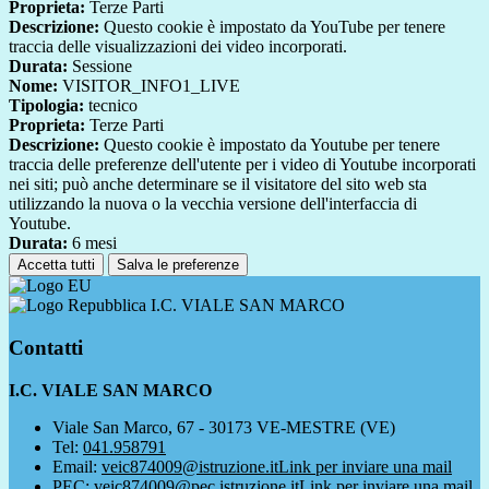
Proprieta:
Terze Parti
Descrizione:
Questo cookie è impostato da YouTube per tenere
traccia delle visualizzazioni dei video incorporati.
Durata:
Sessione
Nome:
VISITOR_INFO1_LIVE
Tipologia:
tecnico
Proprieta:
Terze Parti
Descrizione:
Questo cookie è impostato da Youtube per tenere
traccia delle preferenze dell'utente per i video di Youtube incorporati
nei siti; può anche determinare se il visitatore del sito web sta
utilizzando la nuova o la vecchia versione dell'interfaccia di
Youtube.
Durata:
6 mesi
Accetta tutti
Salva le preferenze
I.C. VIALE SAN MARCO
Contatti
I.C. VIALE SAN MARCO
Viale San Marco, 67 - 30173 VE-MESTRE (VE)
Tel:
041.958791
Email:
veic874009@istruzione.it
Link per inviare una mail
PEC:
veic874009@pec.istruzione.it
Link per inviare una mail