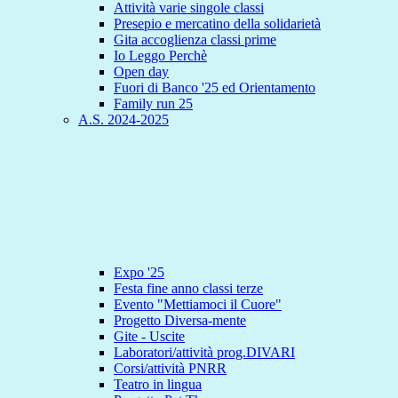
Attività varie singole classi
Presepio e mercatino della solidarietà
Gita accoglienza classi prime
Io Leggo Perchè
Open day
Fuori di Banco '25 ed Orientamento
Family run 25
A.S. 2024-2025
Expo '25
Festa fine anno classi terze
Evento "Mettiamoci il Cuore"
Progetto Diversa-mente
Gite - Uscite
Laboratori/attività prog.DIVARI
Corsi/attività PNRR
Teatro in lingua