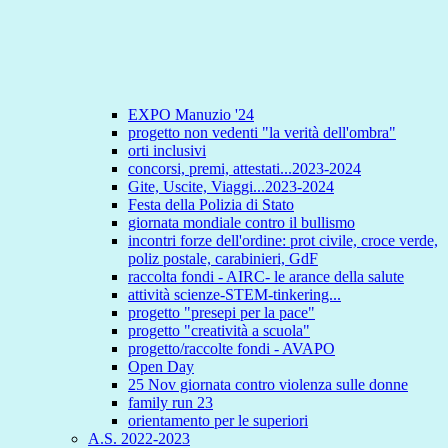
EXPO Manuzio '24
progetto non vedenti "la verità dell'ombra"
orti inclusivi
concorsi, premi, attestati...2023-2024
Gite, Uscite, Viaggi...2023-2024
Festa della Polizia di Stato
giornata mondiale contro il bullismo
incontri forze dell'ordine: prot civile, croce verde,
poliz postale, carabinieri, GdF
raccolta fondi - AIRC- le arance della salute
attività scienze-STEM-tinkering...
progetto "presepi per la pace"
progetto "creatività a scuola"
progetto/raccolte fondi - AVAPO
Open Day
25 Nov giornata contro violenza sulle donne
family run 23
orientamento per le superiori
A.S. 2022-2023