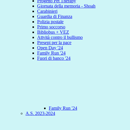
Progetto Pet Therapy
Giornata della memoria - Shoah
Carabinieri
Guardia di Finanza
Polizia postale
Primo soccorso
Bibliobus + VEZ
Attvità contro il bullismo
Presepi per la pace
Open Day '24
Family Run '24
Fuori di banco '24
Family Run '24
A.S. 2023-2024