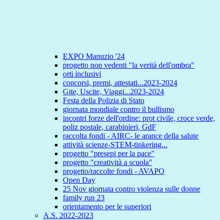
EXPO Manuzio '24
progetto non vedenti "la verità dell'ombra"
orti inclusivi
concorsi, premi, attestati...2023-2024
Gite, Uscite, Viaggi...2023-2024
Festa della Polizia di Stato
giornata mondiale contro il bullismo
incontri forze dell'ordine: prot civile, croce verde,
poliz postale, carabinieri, GdF
raccolta fondi - AIRC- le arance della salute
attività scienze-STEM-tinkering...
progetto "presepi per la pace"
progetto "creatività a scuola"
progetto/raccolte fondi - AVAPO
Open Day
25 Nov giornata contro violenza sulle donne
family run 23
orientamento per le superiori
A.S. 2022-2023