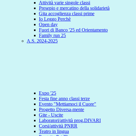
Attività varie singole classi
Presepio e mercatino della solidarietà
Gita accoglienza classi prime
Io Leggo Perchè
Open day
Fuori di Banco '25 ed Orientamento
Family run 25
A.S. 2024-2025
Expo '25
Festa fine anno classi terze
Evento "Mettiamoci il Cuore"
Progetto Diversa-mente
Gite - Uscite
Laboratori/attività prog.DIVARI
Corsi/attività PNRR
Teatro in lingua