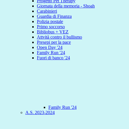
Progetto Pet Therapy
Giornata della memoria - Shoah
Carabinieri
Guardia di Finanza
Polizia postale
Primo soccorso
Bibliobus + VEZ
Attvità contro il bullismo
Presepi per la pace
Open Day '24
Family Run '24
Fuori di banco '24
Family Run '24
A.S. 2023-2024