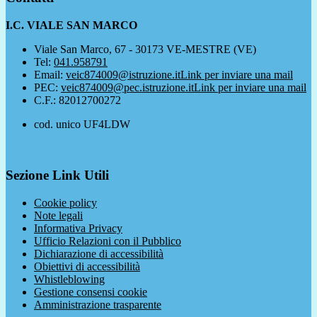
I.C. VIALE SAN MARCO
Viale San Marco, 67 - 30173 VE-MESTRE (VE)
Tel:
041.958791
Email:
veic874009@istruzione.it
Link per inviare una mail
PEC:
veic874009@pec.istruzione.it
Link per inviare una mail
C.F.: 82012700272
cod. unico UF4LDW
Sezione Link Utili
Cookie policy
Note legali
Informativa Privacy
Ufficio Relazioni con il Pubblico
Dichiarazione di accessibilità
Obiettivi di accessibilità
Whistleblowing
Gestione consensi cookie
Amministrazione trasparente