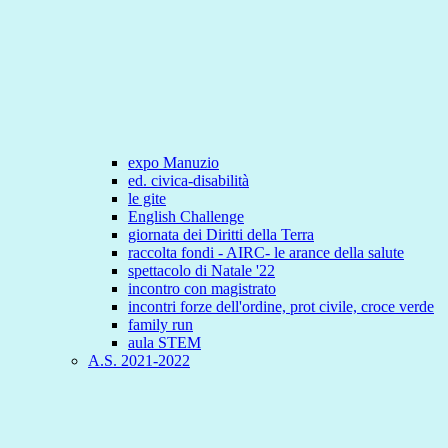
expo Manuzio
ed. civica-disabilità
le gite
English Challenge
giornata dei Diritti della Terra
raccolta fondi - AIRC- le arance della salute
spettacolo di Natale '22
incontro con magistrato
incontri forze dell'ordine, prot civile, croce verde
family run
aula STEM
A.S. 2021-2022