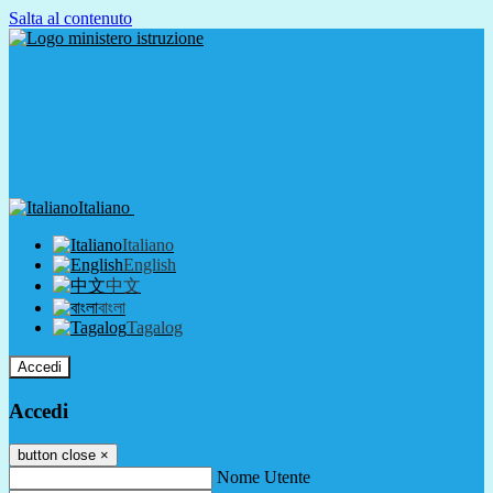
Salta al contenuto
Italiano
Italiano
English
中文
বাংলা
Tagalog
Accedi
Accedi
button close
×
Nome Utente