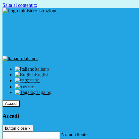
Salta al contenuto
Italiano
Italiano
English
中文
বাংলা
Tagalog
Accedi
Accedi
button close
×
Nome Utente