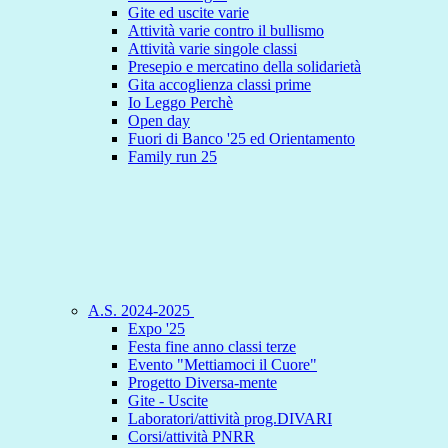
Gite ed uscite varie
Attività varie contro il bullismo
Attività varie singole classi
Presepio e mercatino della solidarietà
Gita accoglienza classi prime
Io Leggo Perchè
Open day
Fuori di Banco '25 ed Orientamento
Family run 25
A.S. 2024-2025
Expo '25
Festa fine anno classi terze
Evento "Mettiamoci il Cuore"
Progetto Diversa-mente
Gite - Uscite
Laboratori/attività prog.DIVARI
Corsi/attività PNRR