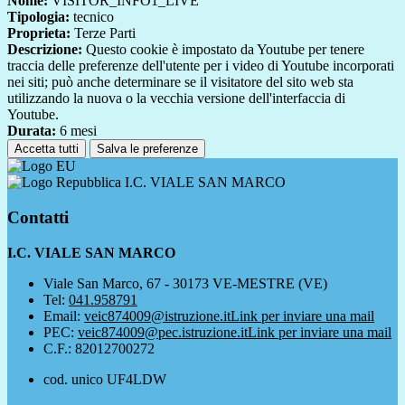
Nome:
VISITOR_INFO1_LIVE
Tipologia:
tecnico
Proprieta:
Terze Parti
Descrizione:
Questo cookie è impostato da Youtube per tenere
traccia delle preferenze dell'utente per i video di Youtube incorporati
nei siti; può anche determinare se il visitatore del sito web sta
utilizzando la nuova o la vecchia versione dell'interfaccia di
Youtube.
Durata:
6 mesi
Accetta tutti
Salva le preferenze
I.C. VIALE SAN MARCO
Contatti
I.C. VIALE SAN MARCO
Viale San Marco, 67 - 30173 VE-MESTRE (VE)
Tel:
041.958791
Email:
veic874009@istruzione.it
Link per inviare una mail
PEC:
veic874009@pec.istruzione.it
Link per inviare una mail
C.F.: 82012700272
cod. unico UF4LDW