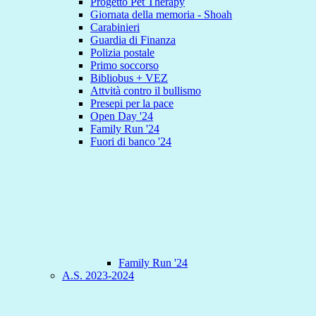
Progetto Pet Therapy
Giornata della memoria - Shoah
Carabinieri
Guardia di Finanza
Polizia postale
Primo soccorso
Bibliobus + VEZ
Attvità contro il bullismo
Presepi per la pace
Open Day '24
Family Run '24
Fuori di banco '24
Family Run '24
A.S. 2023-2024