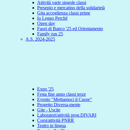
Attività varie singole classi
Presepio e mercatino della solidarietà
Gita accoglienza classi prime
Io Leggo Perchè
Open day
Fuori di Banco '25 ed Orientamento
Family run 25
A.S. 2024-2025
Expo '25
Festa fine anno classi terze
Evento "Mettiamoci il Cuore"
Progetto Diversa-mente
Gite - Uscite
Laboratori/attività prog.DIVARI
Corsi/attività PNRR
Teatro in lingua