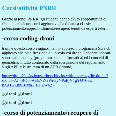
Corsi/attività PNRR
Grazie ai fondi PNRR, gli studenti hanno avuto l'opportunutà di
frequentare alcuni corsi aggiuntivi alla didattica classica di
potenziamento/approfondimento/recupero tenuti da esperti esterni:
-corso coding-droni
tramite questo corso i ragazzi hanno appreso il programma Scratch
applicato alla pianificazione di un volo col drone. I concetti toccati
sono stati il coding (programmazione informatica) ed i concetti di
geometria. Il tutto contronato dalla spiegazione del regolamento
sugli APR e la struttura di un APR ( drone).
https://droneblocks.io/use-droneblocks-with-the-crazyflie-drone/?
srsltid=AfmBOooAj3zNZGWrGyNPaBjV1gYQ76ws-
hXg1GLnj9BDza1_t1FZW6Z7
-corso di potenziamento/recupero di