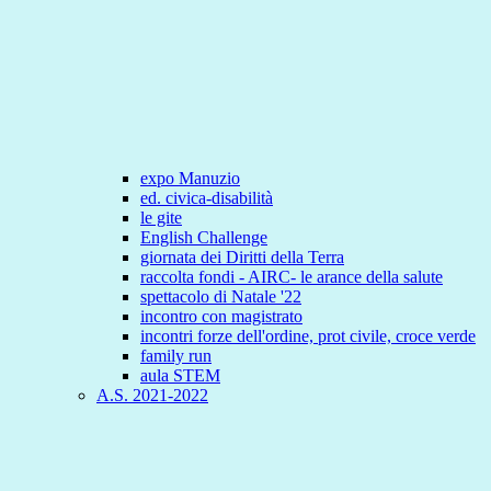
expo Manuzio
ed. civica-disabilità
le gite
English Challenge
giornata dei Diritti della Terra
raccolta fondi - AIRC- le arance della salute
spettacolo di Natale '22
incontro con magistrato
incontri forze dell'ordine, prot civile, croce verde
family run
aula STEM
A.S. 2021-2022