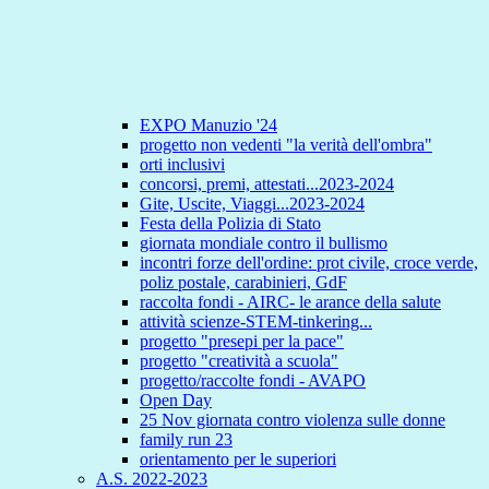
EXPO Manuzio '24
progetto non vedenti "la verità dell'ombra"
orti inclusivi
concorsi, premi, attestati...2023-2024
Gite, Uscite, Viaggi...2023-2024
Festa della Polizia di Stato
giornata mondiale contro il bullismo
incontri forze dell'ordine: prot civile, croce verde,
poliz postale, carabinieri, GdF
raccolta fondi - AIRC- le arance della salute
attività scienze-STEM-tinkering...
progetto "presepi per la pace"
progetto "creatività a scuola"
progetto/raccolte fondi - AVAPO
Open Day
25 Nov giornata contro violenza sulle donne
family run 23
orientamento per le superiori
A.S. 2022-2023