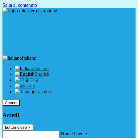
Salta al contenuto
Italiano
Italiano
English
中文
বাংলা
Tagalog
Accedi
Accedi
button close
×
Nome Utente