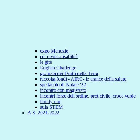
expo Manuzio
ed. civica-disabilità
le gite
English Challenge
giornata dei Diritti della Terra
raccolta fondi - AIRC- le arance della salute
spettacolo di Natale '22
incontro con magistrato
incontri forze dell'ordine, prot civile, croce verde
family run
aula STEM
A.S. 2021-2022