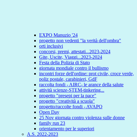
EXPO Manuzio '24
progetto non vedenti "la verità dell'ombra"
orti inclusivi
concorsi, premi, attestati...2023-2024
Gite, Uscite, Viaggi...2023-2024
Festa della Polizia di Stato
giornata mondiale contro il bullismo
incontri forze dell'ordine: prot civile, croce verde,
poliz postale, carabinieri, GdF
raccolta fondi - AIRC- le arance della salute
attività scienze-STEM-tinkering...
progetto "presepi per la pace"
progetto "creatività a scuola"
progetto/raccolte fondi - AVAPO
Open Day
25 Nov giornata contro violenza sulle donne
family run 23
orientamento per le superiori
A.S. 2022-2023