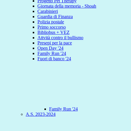
Progetto Pet Therapy
Giornata della memoria - Shoah
Carabinieri
Guardia di Finanza
Polizia postale
Primo soccorso
Bibliobus + VEZ
Attvità contro il bullismo
Presepi per la pace
Open Day '24
Family Run '24
Fuori di banco '24
Family Run '24
A.S. 2023-2024