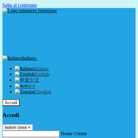
Salta al contenuto
Italiano
Italiano
English
中文
বাংলা
Tagalog
Accedi
Accedi
button close
×
Nome Utente