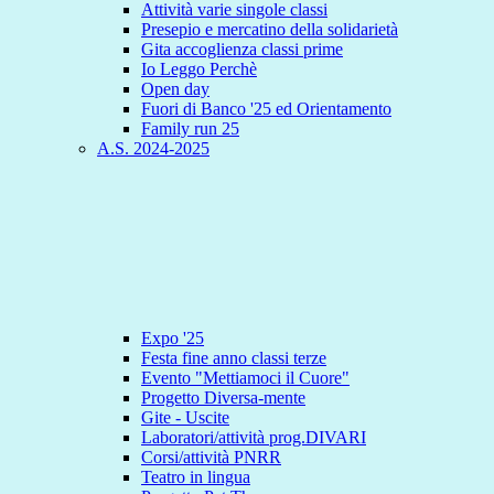
Attività varie singole classi
Presepio e mercatino della solidarietà
Gita accoglienza classi prime
Io Leggo Perchè
Open day
Fuori di Banco '25 ed Orientamento
Family run 25
A.S. 2024-2025
Expo '25
Festa fine anno classi terze
Evento "Mettiamoci il Cuore"
Progetto Diversa-mente
Gite - Uscite
Laboratori/attività prog.DIVARI
Corsi/attività PNRR
Teatro in lingua