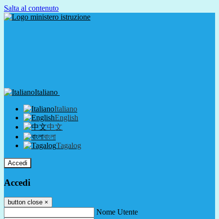
Salta al contenuto
Italiano
Italiano
English
中文
বাংলা
Tagalog
Accedi
Accedi
button close
×
Nome Utente