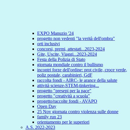
EXPO Manuzio '24
progetto non vedenti "la verità dell'ombra"
orti inclusivi
concorsi, premi, attestati...2023-2024
Gite, Uscite, Viaggi...2023-2024
Festa della Polizia di Stato
giornata mondiale contro il bullismo
incontri forze dell'ordine: prot civile, croce verde,
poliz postale, carabinieri, GdF
raccolta fondi - AIRC- le arance della salute
attività scienze-STEM-tinkering...
progetto "presepi per la pace"
progetto "creatività a scuola"
progetto/raccolte fondi - AVAPO
Open Day
25 Nov giornata contro violenza sulle donne
family run 23
orientamento per le superiori
A.S. 2022-2023