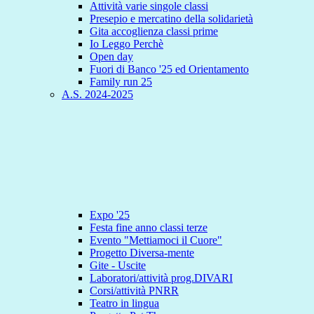
Attività varie singole classi
Presepio e mercatino della solidarietà
Gita accoglienza classi prime
Io Leggo Perchè
Open day
Fuori di Banco '25 ed Orientamento
Family run 25
A.S. 2024-2025
Expo '25
Festa fine anno classi terze
Evento "Mettiamoci il Cuore"
Progetto Diversa-mente
Gite - Uscite
Laboratori/attività prog.DIVARI
Corsi/attività PNRR
Teatro in lingua