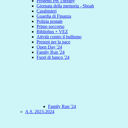
Progetto Pet Therapy
Giornata della memoria - Shoah
Carabinieri
Guardia di Finanza
Polizia postale
Primo soccorso
Bibliobus + VEZ
Attvità contro il bullismo
Presepi per la pace
Open Day '24
Family Run '24
Fuori di banco '24
Family Run '24
A.S. 2023-2024