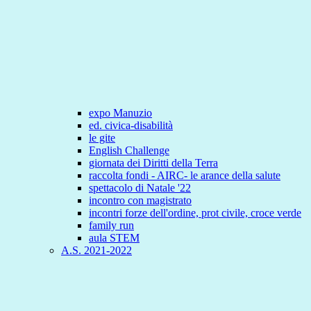
expo Manuzio
ed. civica-disabilità
le gite
English Challenge
giornata dei Diritti della Terra
raccolta fondi - AIRC- le arance della salute
spettacolo di Natale '22
incontro con magistrato
incontri forze dell'ordine, prot civile, croce verde
family run
aula STEM
A.S. 2021-2022