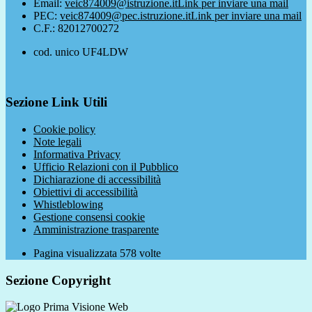
Email:
veic874009@istruzione.it
Link per inviare una mail
PEC:
veic874009@pec.istruzione.it
Link per inviare una mail
C.F.: 82012700272
cod. unico UF4LDW
Sezione Link Utili
Cookie policy
Note legali
Informativa Privacy
Ufficio Relazioni con il Pubblico
Dichiarazione di accessibilità
Obiettivi di accessibilità
Whistleblowing
Gestione consensi cookie
Amministrazione trasparente
Pagina visualizzata
578
volte
Sezione Copyright