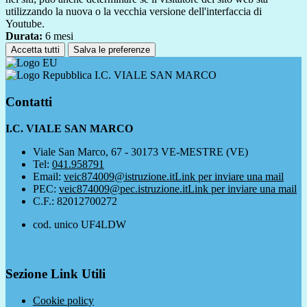
utilizzando la nuova o la vecchia versione dell'interfaccia di
Youtube.
Durata:
6 mesi
Accetta tutti
Salva le preferenze
I.C. VIALE SAN MARCO
Contatti
I.C. VIALE SAN MARCO
Viale San Marco, 67 - 30173 VE-MESTRE (VE)
Tel:
041.958791
Email:
veic874009@istruzione.it
Link per inviare una mail
PEC:
veic874009@pec.istruzione.it
Link per inviare una mail
C.F.: 82012700272
cod. unico UF4LDW
Sezione Link Utili
Cookie policy