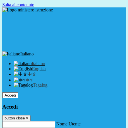
Salta al contenuto
Italiano
Italiano
English
中文
বাংলা
Tagalog
Accedi
Accedi
button close
×
Nome Utente