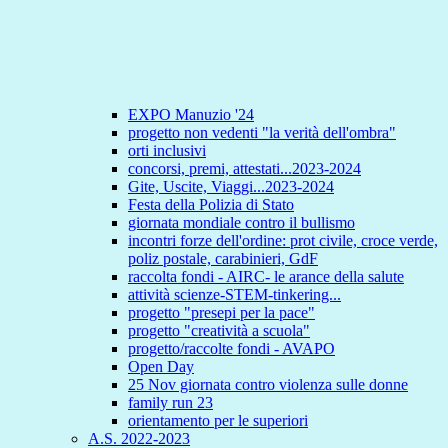
EXPO Manuzio '24
progetto non vedenti "la verità dell'ombra"
orti inclusivi
concorsi, premi, attestati...2023-2024
Gite, Uscite, Viaggi...2023-2024
Festa della Polizia di Stato
giornata mondiale contro il bullismo
incontri forze dell'ordine: prot civile, croce verde,
poliz postale, carabinieri, GdF
raccolta fondi - AIRC- le arance della salute
attività scienze-STEM-tinkering...
progetto "presepi per la pace"
progetto "creatività a scuola"
progetto/raccolte fondi - AVAPO
Open Day
25 Nov giornata contro violenza sulle donne
family run 23
orientamento per le superiori
A.S. 2022-2023