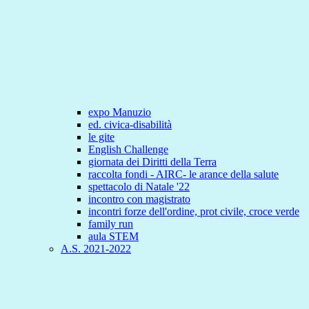
expo Manuzio
ed. civica-disabilità
le gite
English Challenge
giornata dei Diritti della Terra
raccolta fondi - AIRC- le arance della salute
spettacolo di Natale '22
incontro con magistrato
incontri forze dell'ordine, prot civile, croce verde
family run
aula STEM
A.S. 2021-2022