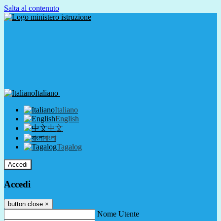
Salta al contenuto
Italiano
Italiano
English
中文
বাংলা
Tagalog
Accedi
Accedi
button close
×
Nome Utente