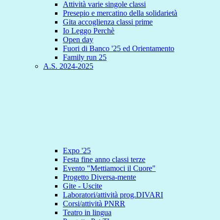
Attività varie singole classi
Presepio e mercatino della solidarietà
Gita accoglienza classi prime
Io Leggo Perchè
Open day
Fuori di Banco '25 ed Orientamento
Family run 25
A.S. 2024-2025
Expo '25
Festa fine anno classi terze
Evento "Mettiamoci il Cuore"
Progetto Diversa-mente
Gite - Uscite
Laboratori/attività prog.DIVARI
Corsi/attività PNRR
Teatro in lingua