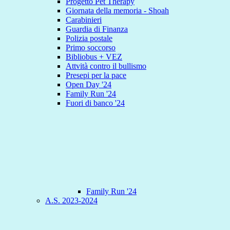
Progetto Pet Therapy
Giornata della memoria - Shoah
Carabinieri
Guardia di Finanza
Polizia postale
Primo soccorso
Bibliobus + VEZ
Attvità contro il bullismo
Presepi per la pace
Open Day '24
Family Run '24
Fuori di banco '24
Family Run '24
A.S. 2023-2024