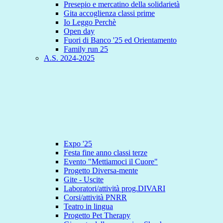
Presepio e mercatino della solidarietà
Gita accoglienza classi prime
Io Leggo Perchè
Open day
Fuori di Banco '25 ed Orientamento
Family run 25
A.S. 2024-2025
Expo '25
Festa fine anno classi terze
Evento "Mettiamoci il Cuore"
Progetto Diversa-mente
Gite - Uscite
Laboratori/attività prog.DIVARI
Corsi/attività PNRR
Teatro in lingua
Progetto Pet Therapy