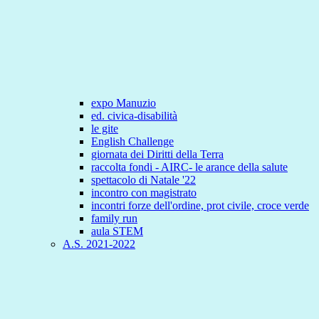
expo Manuzio
ed. civica-disabilità
le gite
English Challenge
giornata dei Diritti della Terra
raccolta fondi - AIRC- le arance della salute
spettacolo di Natale '22
incontro con magistrato
incontri forze dell'ordine, prot civile, croce verde
family run
aula STEM
A.S. 2021-2022