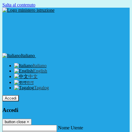
Salta al contenuto
Italiano
Italiano
English
中文
বাংলা
Tagalog
Accedi
Accedi
button close
×
Nome Utente