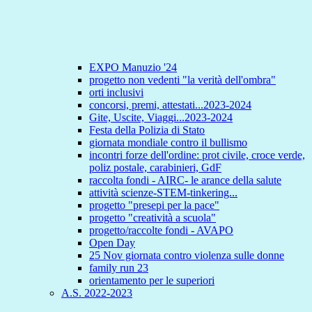
EXPO Manuzio '24
progetto non vedenti "la verità dell'ombra"
orti inclusivi
concorsi, premi, attestati...2023-2024
Gite, Uscite, Viaggi...2023-2024
Festa della Polizia di Stato
giornata mondiale contro il bullismo
incontri forze dell'ordine: prot civile, croce verde,
poliz postale, carabinieri, GdF
raccolta fondi - AIRC- le arance della salute
attività scienze-STEM-tinkering...
progetto "presepi per la pace"
progetto "creatività a scuola"
progetto/raccolte fondi - AVAPO
Open Day
25 Nov giornata contro violenza sulle donne
family run 23
orientamento per le superiori
A.S. 2022-2023