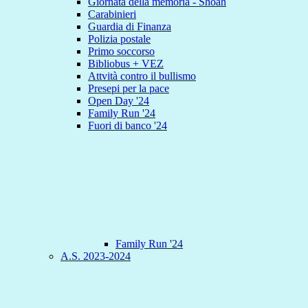
Giornata della memoria - Shoah
Carabinieri
Guardia di Finanza
Polizia postale
Primo soccorso
Bibliobus + VEZ
Attvità contro il bullismo
Presepi per la pace
Open Day '24
Family Run '24
Fuori di banco '24
Family Run '24
A.S. 2023-2024