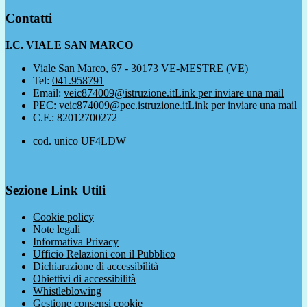
Contatti
I.C. VIALE SAN MARCO
Viale San Marco, 67 - 30173 VE-MESTRE (VE)
Tel:
041.958791
Email:
veic874009@istruzione.it
Link per inviare una mail
PEC:
veic874009@pec.istruzione.it
Link per inviare una mail
C.F.: 82012700272
cod. unico UF4LDW
Sezione Link Utili
Cookie policy
Note legali
Informativa Privacy
Ufficio Relazioni con il Pubblico
Dichiarazione di accessibilità
Obiettivi di accessibilità
Whistleblowing
Gestione consensi cookie