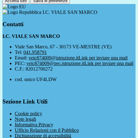
Accetta tutti
Salva le preferenze
I.C. VIALE SAN MARCO
Contatti
I.C. VIALE SAN MARCO
Viale San Marco, 67 - 30173 VE-MESTRE (VE)
Tel:
041.958791
Email:
veic874009@istruzione.it
Link per inviare una mail
PEC:
veic874009@pec.istruzione.it
Link per inviare una mail
C.F.: 82012700272
cod. unico UF4LDW
Sezione Link Utili
Cookie policy
Note legali
Informativa Privacy
Ufficio Relazioni con il Pubblico
Dichiarazione di accessibilità