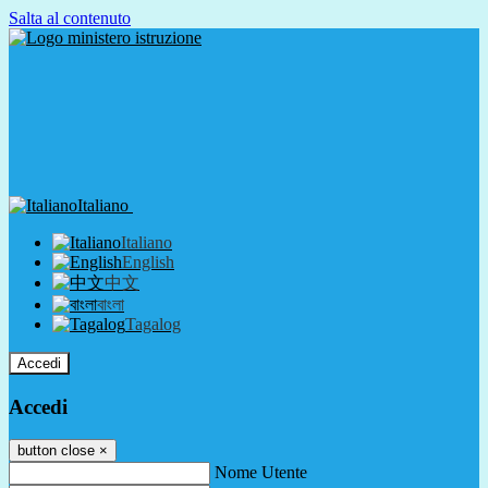
Salta al contenuto
Italiano
Italiano
English
中文
বাংলা
Tagalog
Accedi
Accedi
button close
×
Nome Utente