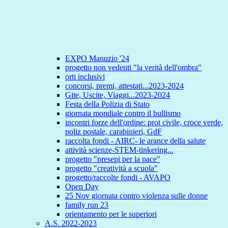
EXPO Manuzio '24
progetto non vedenti "la verità dell'ombra"
orti inclusivi
concorsi, premi, attestati...2023-2024
Gite, Uscite, Viaggi...2023-2024
Festa della Polizia di Stato
giornata mondiale contro il bullismo
incontri forze dell'ordine: prot civile, croce verde,
poliz postale, carabinieri, GdF
raccolta fondi - AIRC- le arance della salute
attività scienze-STEM-tinkering...
progetto "presepi per la pace"
progetto "creatività a scuola"
progetto/raccolte fondi - AVAPO
Open Day
25 Nov giornata contro violenza sulle donne
family run 23
orientamento per le superiori
A.S. 2022-2023