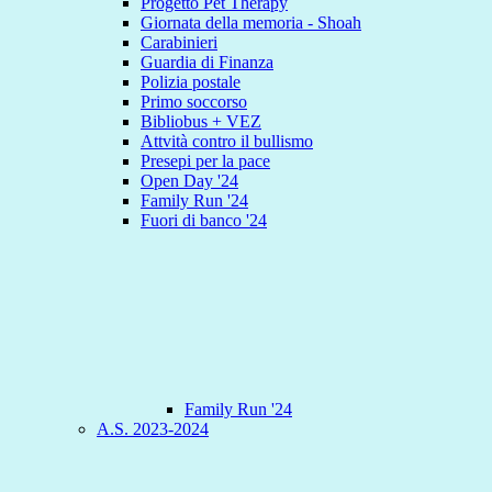
Progetto Pet Therapy
Giornata della memoria - Shoah
Carabinieri
Guardia di Finanza
Polizia postale
Primo soccorso
Bibliobus + VEZ
Attvità contro il bullismo
Presepi per la pace
Open Day '24
Family Run '24
Fuori di banco '24
Family Run '24
A.S. 2023-2024