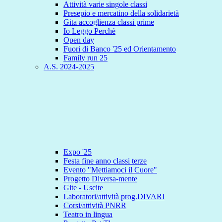
Attività varie singole classi
Presepio e mercatino della solidarietà
Gita accoglienza classi prime
Io Leggo Perchè
Open day
Fuori di Banco '25 ed Orientamento
Family run 25
A.S. 2024-2025
Expo '25
Festa fine anno classi terze
Evento "Mettiamoci il Cuore"
Progetto Diversa-mente
Gite - Uscite
Laboratori/attività prog.DIVARI
Corsi/attività PNRR
Teatro in lingua