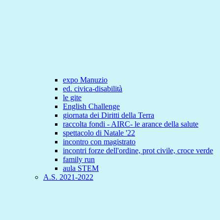
expo Manuzio
ed. civica-disabilità
le gite
English Challenge
giornata dei Diritti della Terra
raccolta fondi - AIRC- le arance della salute
spettacolo di Natale '22
incontro con magistrato
incontri forze dell'ordine, prot civile, croce verde
family run
aula STEM
A.S. 2021-2022