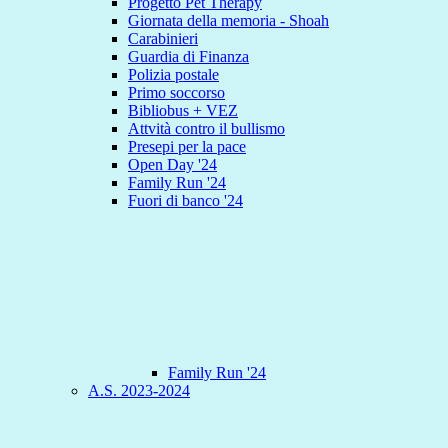
Progetto Pet Therapy
Giornata della memoria - Shoah
Carabinieri
Guardia di Finanza
Polizia postale
Primo soccorso
Bibliobus + VEZ
Attvità contro il bullismo
Presepi per la pace
Open Day '24
Family Run '24
Fuori di banco '24
Family Run '24
A.S. 2023-2024