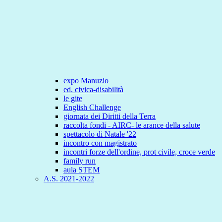
expo Manuzio
ed. civica-disabilità
le gite
English Challenge
giornata dei Diritti della Terra
raccolta fondi - AIRC- le arance della salute
spettacolo di Natale '22
incontro con magistrato
incontri forze dell'ordine, prot civile, croce verde
family run
aula STEM
A.S. 2021-2022