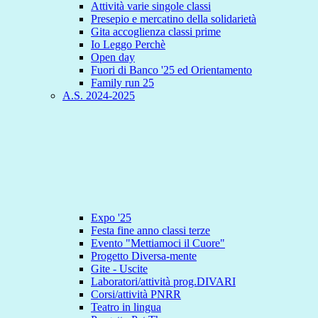
Attività varie singole classi
Presepio e mercatino della solidarietà
Gita accoglienza classi prime
Io Leggo Perchè
Open day
Fuori di Banco '25 ed Orientamento
Family run 25
A.S. 2024-2025
Expo '25
Festa fine anno classi terze
Evento "Mettiamoci il Cuore"
Progetto Diversa-mente
Gite - Uscite
Laboratori/attività prog.DIVARI
Corsi/attività PNRR
Teatro in lingua