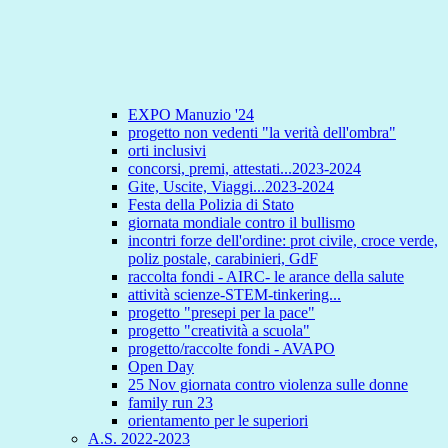
EXPO Manuzio '24
progetto non vedenti "la verità dell'ombra"
orti inclusivi
concorsi, premi, attestati...2023-2024
Gite, Uscite, Viaggi...2023-2024
Festa della Polizia di Stato
giornata mondiale contro il bullismo
incontri forze dell'ordine: prot civile, croce verde,
poliz postale, carabinieri, GdF
raccolta fondi - AIRC- le arance della salute
attività scienze-STEM-tinkering...
progetto "presepi per la pace"
progetto "creatività a scuola"
progetto/raccolte fondi - AVAPO
Open Day
25 Nov giornata contro violenza sulle donne
family run 23
orientamento per le superiori
A.S. 2022-2023