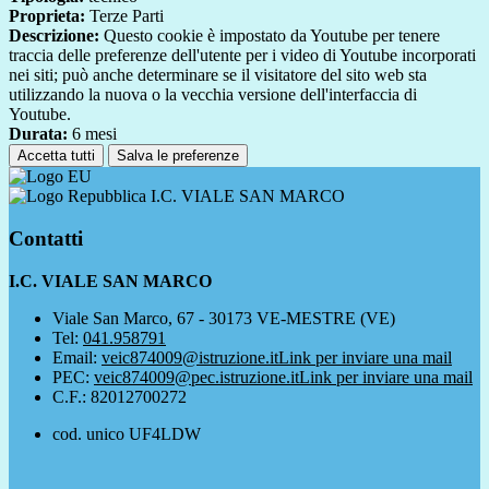
Proprieta:
Terze Parti
Descrizione:
Questo cookie è impostato da Youtube per tenere
traccia delle preferenze dell'utente per i video di Youtube incorporati
nei siti; può anche determinare se il visitatore del sito web sta
utilizzando la nuova o la vecchia versione dell'interfaccia di
Youtube.
Durata:
6 mesi
Accetta tutti
Salva le preferenze
I.C. VIALE SAN MARCO
Contatti
I.C. VIALE SAN MARCO
Viale San Marco, 67 - 30173 VE-MESTRE (VE)
Tel:
041.958791
Email:
veic874009@istruzione.it
Link per inviare una mail
PEC:
veic874009@pec.istruzione.it
Link per inviare una mail
C.F.: 82012700272
cod. unico UF4LDW