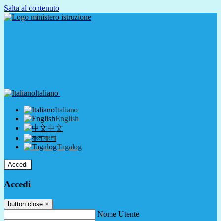
Salta al contenuto
Italiano
Italiano
English
中文
বাংলা
Tagalog
Accedi
Accedi
button close
×
Nome Utente