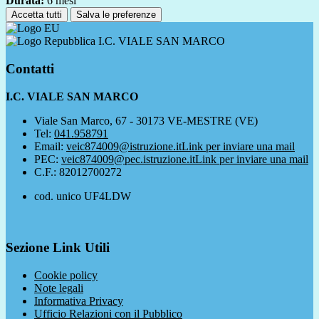
Durata:
6 mesi
Accetta tutti
Salva le preferenze
I.C. VIALE SAN MARCO
Contatti
I.C. VIALE SAN MARCO
Viale San Marco, 67 - 30173 VE-MESTRE (VE)
Tel:
041.958791
Email:
veic874009@istruzione.it
Link per inviare una mail
PEC:
veic874009@pec.istruzione.it
Link per inviare una mail
C.F.: 82012700272
cod. unico UF4LDW
Sezione Link Utili
Cookie policy
Note legali
Informativa Privacy
Ufficio Relazioni con il Pubblico