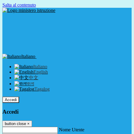
Salta al contenuto
Italiano
Italiano
English
中文
বাংলা
Tagalog
Accedi
Accedi
button close
×
Nome Utente