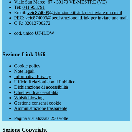
Viale San Marco, 67 - 30173 VE-MESTRE (VE)
Tel:
041.958791
Email:
veic874009@istruzione.it
Link per inviare una mail
PEC:
veic874009@pec.istruzione.it
Link per inviare una mail
C.F.: 82012700272
cod. unico UF4LDW
Sezione Link Utili
Cookie policy
Note legali
Informativa Privacy
Ufficio Relazioni con il Pubblico
Dichiarazione di accessibilità
Obiettivi di accessibilità
Whistleblowing
Gestione consensi cookie
Amministrazione trasparente
Pagina visualizzata
250
volte
Sezione Copyright