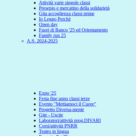
Attività varie singole classi
Presepio e mercatino della solidarietà
Gita accoglienza classi prime
Io Leggo Perchè
Open day
Fuori di Banco '25 ed Orientamento
Family run 25
A.S. 2024-2025
Expo '25
Festa fine anno classi terze
Evento "Mettiamoci il Cuore"
Progetto Diversa-mente
Gite - Uscite
Laboratori/attività prog.DIVARI
Corsi/attività PNRR
Teatro in lingua