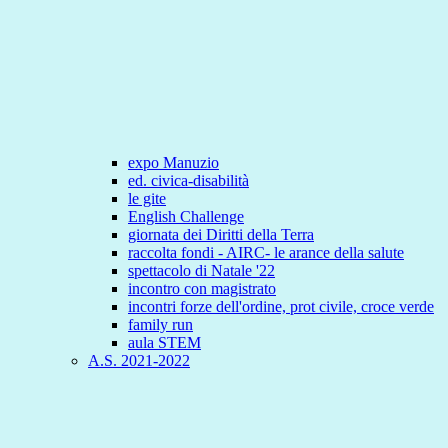
expo Manuzio
ed. civica-disabilità
le gite
English Challenge
giornata dei Diritti della Terra
raccolta fondi - AIRC- le arance della salute
spettacolo di Natale '22
incontro con magistrato
incontri forze dell'ordine, prot civile, croce verde
family run
aula STEM
A.S. 2021-2022