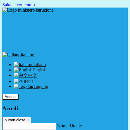
Salta al contenuto
Italiano
Italiano
English
中文
বাংলা
Tagalog
Accedi
Accedi
button close
×
Nome Utente