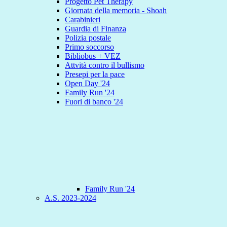
Progetto Pet Therapy
Giornata della memoria - Shoah
Carabinieri
Guardia di Finanza
Polizia postale
Primo soccorso
Bibliobus + VEZ
Attvità contro il bullismo
Presepi per la pace
Open Day '24
Family Run '24
Fuori di banco '24
Family Run '24
A.S. 2023-2024