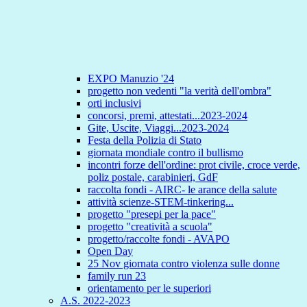
EXPO Manuzio '24
progetto non vedenti "la verità dell'ombra"
orti inclusivi
concorsi, premi, attestati...2023-2024
Gite, Uscite, Viaggi...2023-2024
Festa della Polizia di Stato
giornata mondiale contro il bullismo
incontri forze dell'ordine: prot civile, croce verde,
poliz postale, carabinieri, GdF
raccolta fondi - AIRC- le arance della salute
attività scienze-STEM-tinkering...
progetto "presepi per la pace"
progetto "creatività a scuola"
progetto/raccolte fondi - AVAPO
Open Day
25 Nov giornata contro violenza sulle donne
family run 23
orientamento per le superiori
A.S. 2022-2023