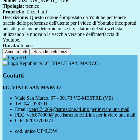
Nome:
VISITOR_INFO1_LIVE
Tipologia:
tecnico
Proprieta:
Terze Parti
Descrizione:
Questo cookie è impostato da Youtube per tenere
traccia delle preferenze dell'utente per i video di Youtube incorporati
nei siti; può anche determinare se il visitatore del sito web sta
utilizzando la nuova o la vecchia versione dell'interfaccia di
Youtube.
Durata:
6 mesi
Accetta tutti
Salva le preferenze
I.C. VIALE SAN MARCO
Contatti
I.C. VIALE SAN MARCO
Viale San Marco, 67 - 30173 VE-MESTRE (VE)
Tel:
041.958791
Email:
veic874009@istruzione.it
Link per inviare una mail
PEC:
veic874009@pec.istruzione.it
Link per inviare una mail
C.F.: 82012700272
cod. unico UF4LDW