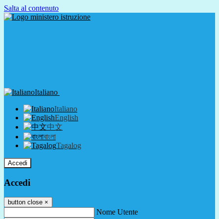
Salta al contenuto
Italiano
Italiano
English
中文
বাংলা
Tagalog
Accedi
Accedi
button close
×
Nome Utente