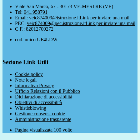
Viale San Marco, 67 - 30173 VE-MESTRE (VE)
Tel:
041.958791
Email:
veic874009@istruzione.it
Link per inviare una mail
PEC:
veic874009@pec.istruzione.it
Link per inviare una mail
C.F.: 82012700272
cod. unico UF4LDW
Sezione Link Utili
Cookie policy
Note legali
Informativa Privacy
Ufficio Relazioni con il Pubblico
Dichiarazione di accessibilità
Obiettivi di accessibilità
Whistleblowing
Gestione consensi cookie
Amministrazione trasparente
Pagina visualizzata
100
volte