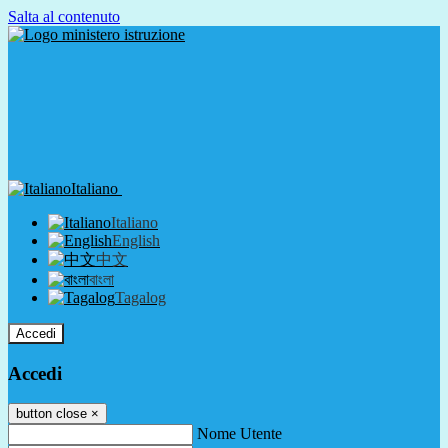
Salta al contenuto
Italiano
Italiano
English
中文
বাংলা
Tagalog
Accedi
Accedi
button close
×
Nome Utente