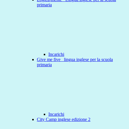
primaria
Incarichi
Give me five _lingua inglese per la scuola
primaria
Incarichi
City Camp inglese edizione 2