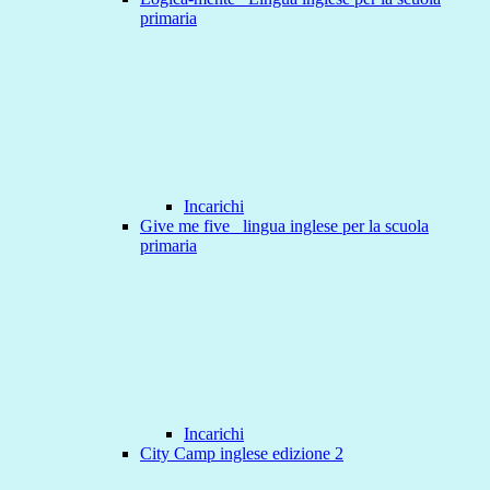
primaria
Incarichi
Give me five _lingua inglese per la scuola
primaria
Incarichi
City Camp inglese edizione 2