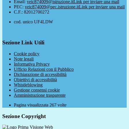
Email:
veic874009@istruzione.it
Link per inviare una mail
PEC:
veic874009@pec.istruzione.it
Link per inviare una mail
C.F.: 82012700272
cod. unico UF4LDW
Sezione Link Utili
Cookie policy
Note legali
Informativa Privacy
Ufficio Relazioni con il Pubblico
Dichiarazione di accessibilità
Obiettivi di accessibilità
Whistleblowing
Gestione consensi cookie
Amministrazione trasparente
Pagina visualizzata
267
volte
Sezione Copyright