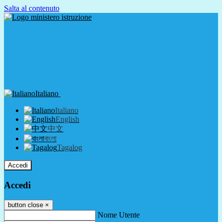
Salta al contenuto
Italiano
Italiano
English
中文
বাংলা
Tagalog
Accedi
Accedi
button close
×
Nome Utente