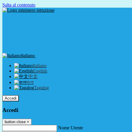
Salta al contenuto
Italiano
Italiano
English
中文
বাংলা
Tagalog
Accedi
Accedi
button close
×
Nome Utente