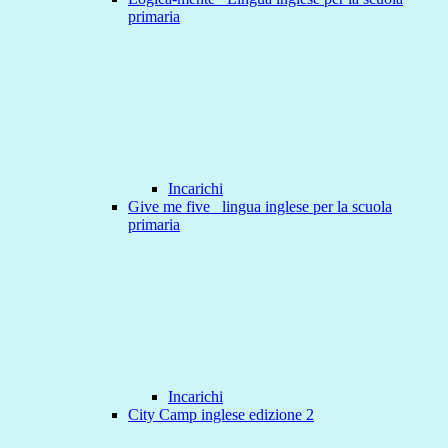
primaria
Incarichi
Give me five _lingua inglese per la scuola
primaria
Incarichi
City Camp inglese edizione 2