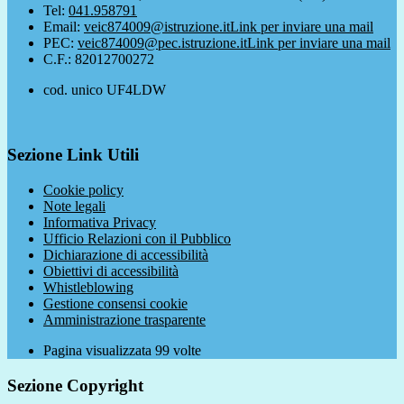
Tel:
041.958791
Email:
veic874009@istruzione.it
Link per inviare una mail
PEC:
veic874009@pec.istruzione.it
Link per inviare una mail
C.F.: 82012700272
cod. unico UF4LDW
Sezione Link Utili
Cookie policy
Note legali
Informativa Privacy
Ufficio Relazioni con il Pubblico
Dichiarazione di accessibilità
Obiettivi di accessibilità
Whistleblowing
Gestione consensi cookie
Amministrazione trasparente
Pagina visualizzata
99
volte
Sezione Copyright