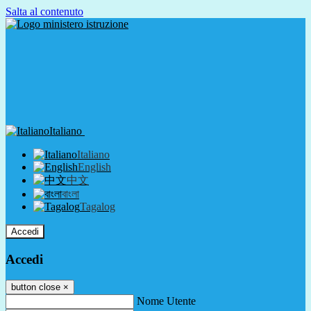
Salta al contenuto
Italiano
Italiano
English
中文
বাংলা
Tagalog
Accedi
Accedi
button close
×
Nome Utente