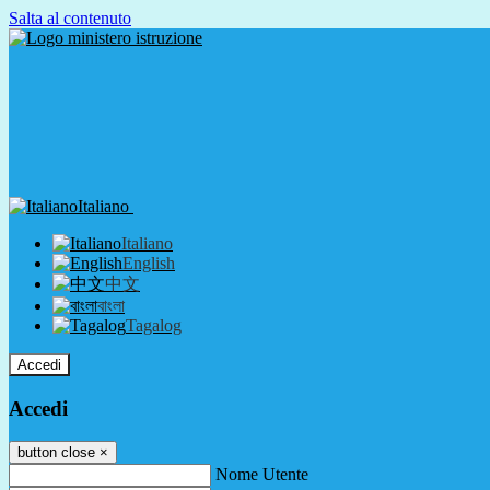
Salta al contenuto
Italiano
Italiano
English
中文
বাংলা
Tagalog
Accedi
Accedi
button close
×
Nome Utente