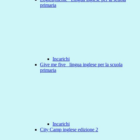
primaria
Incarichi
Give me five _lingua inglese per la scuola
primaria
Incarichi
City Camp inglese edizione 2