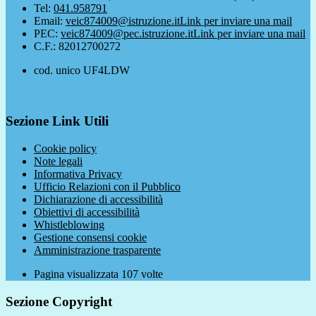
Tel:
041.958791
Email:
veic874009@istruzione.it
Link per inviare una mail
PEC:
veic874009@pec.istruzione.it
Link per inviare una mail
C.F.: 82012700272
cod. unico UF4LDW
Sezione Link Utili
Cookie policy
Note legali
Informativa Privacy
Ufficio Relazioni con il Pubblico
Dichiarazione di accessibilità
Obiettivi di accessibilità
Whistleblowing
Gestione consensi cookie
Amministrazione trasparente
Pagina visualizzata
107
volte
Sezione Copyright