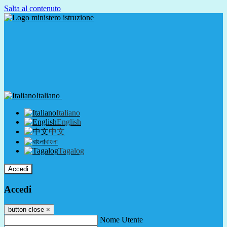
Salta al contenuto
Italiano
Italiano
English
中文
বাংলা
Tagalog
Accedi
Accedi
button close
×
Nome Utente