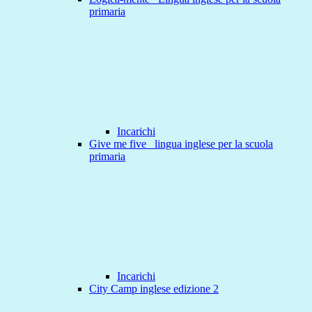
primaria
Incarichi
Give me five _lingua inglese per la scuola
primaria
Incarichi
City Camp inglese edizione 2