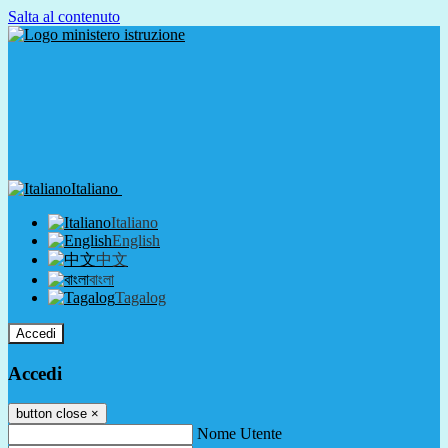
Salta al contenuto
Italiano
Italiano
English
中文
বাংলা
Tagalog
Accedi
Accedi
button close
×
Nome Utente