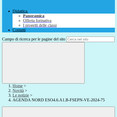
Didattica
Panoramica
Offerta formativa
I progetti delle classi
Contatti
Campo di ricerca per le pagine del sito
Home
>
Novità
>
Le notizie
>
AGENDA NORD ESO4.6.A1.B-FSEPN-VE-2024-75