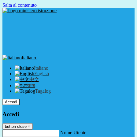
Salta al contenuto
Italiano
Italiano
English
中文
বাংলা
Tagalog
Accedi
Accedi
button close
×
Nome Utente