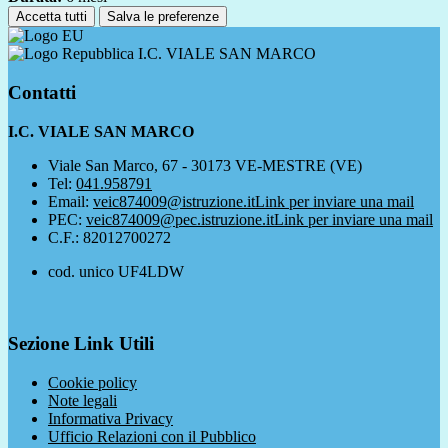
Accetta tutti
Salva le preferenze
I.C. VIALE SAN MARCO
Contatti
I.C. VIALE SAN MARCO
Viale San Marco, 67 - 30173 VE-MESTRE (VE)
Tel:
041.958791
Email:
veic874009@istruzione.it
Link per inviare una mail
PEC:
veic874009@pec.istruzione.it
Link per inviare una mail
C.F.: 82012700272
cod. unico UF4LDW
Sezione Link Utili
Cookie policy
Note legali
Informativa Privacy
Ufficio Relazioni con il Pubblico