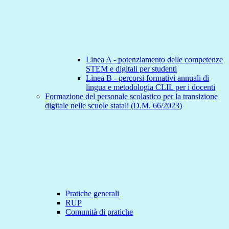
Linea A - potenziamento delle competenze
STEM e digitali per studenti
Linea B - percorsi formativi annuali di
lingua e metodologia CLIL per i docenti
Formazione del personale scolastico per la transizione
digitale nelle scuole statali (D.M. 66/2023)
Pratiche generali
RUP
Comunità di pratiche