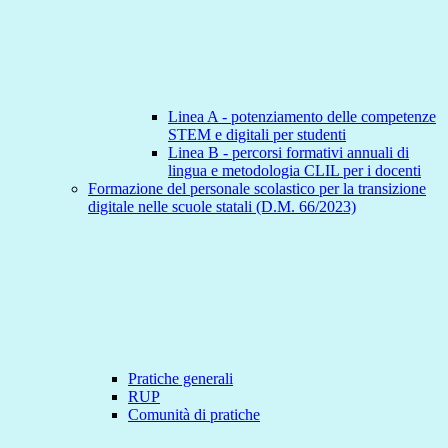
Linea A - potenziamento delle competenze
STEM e digitali per studenti
Linea B - percorsi formativi annuali di
lingua e metodologia CLIL per i docenti
Formazione del personale scolastico per la transizione
digitale nelle scuole statali (D.M. 66/2023)
Pratiche generali
RUP
Comunità di pratiche