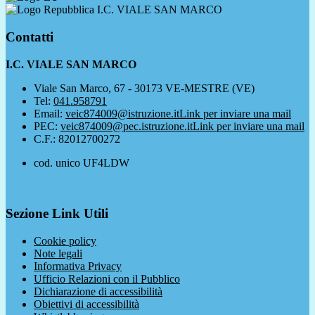
I.C. VIALE SAN MARCO
Contatti
I.C. VIALE SAN MARCO
Viale San Marco, 67 - 30173 VE-MESTRE (VE)
Tel:
041.958791
Email:
veic874009@istruzione.it
Link per inviare una mail
PEC:
veic874009@pec.istruzione.it
Link per inviare una mail
C.F.: 82012700272
cod. unico UF4LDW
Sezione Link Utili
Cookie policy
Note legali
Informativa Privacy
Ufficio Relazioni con il Pubblico
Dichiarazione di accessibilità
Obiettivi di accessibilità