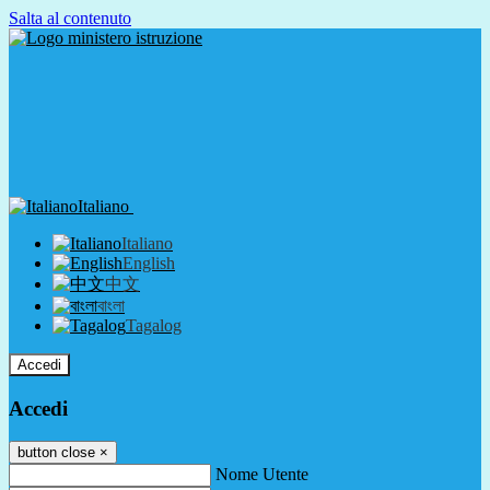
Salta al contenuto
Italiano
Italiano
English
中文
বাংলা
Tagalog
Accedi
Accedi
button close
×
Nome Utente