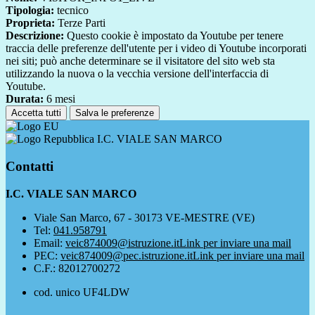
Tipologia:
tecnico
Proprieta:
Terze Parti
Descrizione:
Questo cookie è impostato da Youtube per tenere
traccia delle preferenze dell'utente per i video di Youtube incorporati
nei siti; può anche determinare se il visitatore del sito web sta
utilizzando la nuova o la vecchia versione dell'interfaccia di
Youtube.
Durata:
6 mesi
Accetta tutti
Salva le preferenze
I.C. VIALE SAN MARCO
Contatti
I.C. VIALE SAN MARCO
Viale San Marco, 67 - 30173 VE-MESTRE (VE)
Tel:
041.958791
Email:
veic874009@istruzione.it
Link per inviare una mail
PEC:
veic874009@pec.istruzione.it
Link per inviare una mail
C.F.: 82012700272
cod. unico UF4LDW