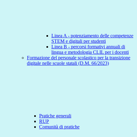
Linea A - potenziamento delle competenze
STEM e digitali per studenti
Linea B - percorsi formativi annuali di
lingua e metodologia CLIL per i docenti
Formazione del personale scolastico per la transizione
digitale nelle scuole statali (D.M. 66/2023)
Pratiche generali
RUP
Comunità di pratiche