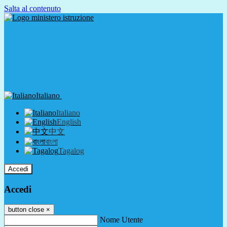
Salta al contenuto
Italiano
Italiano
English
中文
বাংলা
Tagalog
Accedi
Accedi
button close
×
Nome Utente