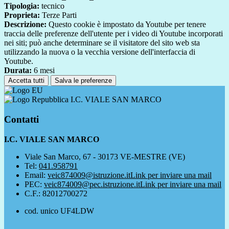
Tipologia:
tecnico
Proprieta:
Terze Parti
Descrizione:
Questo cookie è impostato da Youtube per tenere
traccia delle preferenze dell'utente per i video di Youtube incorporati
nei siti; può anche determinare se il visitatore del sito web sta
utilizzando la nuova o la vecchia versione dell'interfaccia di
Youtube.
Durata:
6 mesi
Accetta tutti
Salva le preferenze
I.C. VIALE SAN MARCO
Contatti
I.C. VIALE SAN MARCO
Viale San Marco, 67 - 30173 VE-MESTRE (VE)
Tel:
041.958791
Email:
veic874009@istruzione.it
Link per inviare una mail
PEC:
veic874009@pec.istruzione.it
Link per inviare una mail
C.F.: 82012700272
cod. unico UF4LDW