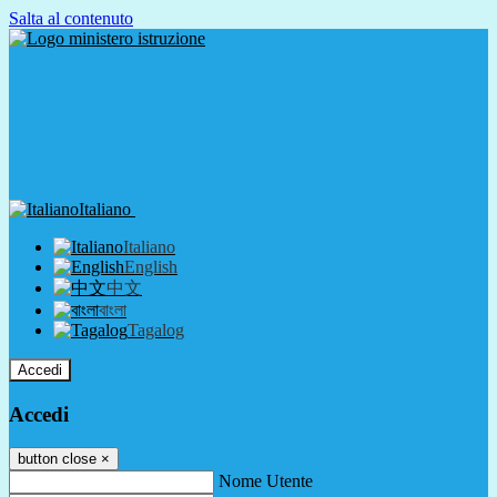
Salta al contenuto
Italiano
Italiano
English
中文
বাংলা
Tagalog
Accedi
Accedi
button close
×
Nome Utente