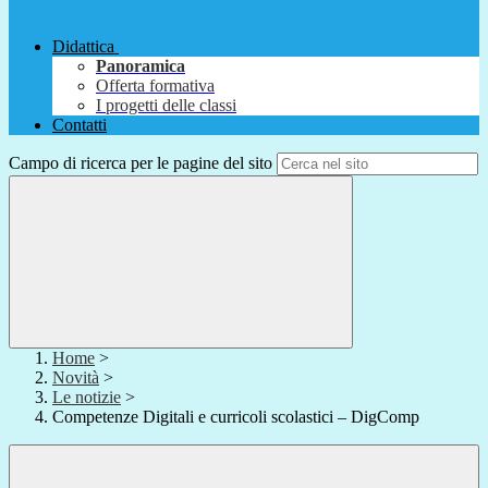
Didattica
Panoramica
Offerta formativa
I progetti delle classi
Contatti
Campo di ricerca per le pagine del sito
Home
>
Novità
>
Le notizie
>
Competenze Digitali e curricoli scolastici – DigComp