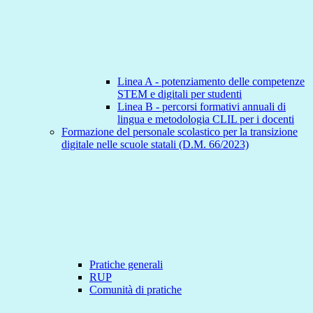
Linea A - potenziamento delle competenze
STEM e digitali per studenti
Linea B - percorsi formativi annuali di
lingua e metodologia CLIL per i docenti
Formazione del personale scolastico per la transizione
digitale nelle scuole statali (D.M. 66/2023)
Pratiche generali
RUP
Comunità di pratiche