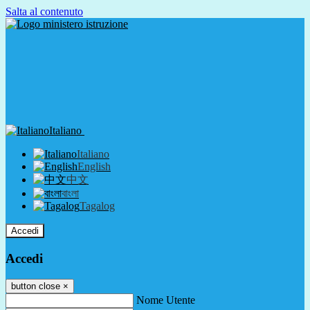
Salta al contenuto
Italiano
Italiano
English
中文
বাংলা
Tagalog
Accedi
Accedi
button close
×
Nome Utente