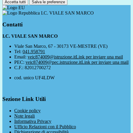
Accetta tutti
Salva le preferenze
I.C. VIALE SAN MARCO
Contatti
I.C. VIALE SAN MARCO
Viale San Marco, 67 - 30173 VE-MESTRE (VE)
Tel:
041.958791
Email:
veic874009@istruzione.it
Link per inviare una mail
PEC:
veic874009@pec.istruzione.it
Link per inviare una mail
C.F.: 82012700272
cod. unico UF4LDW
Sezione Link Utili
Cookie policy
Note legali
Informativa Privacy
Ufficio Relazioni con il Pubblico
Dichiarazione di accessibilità