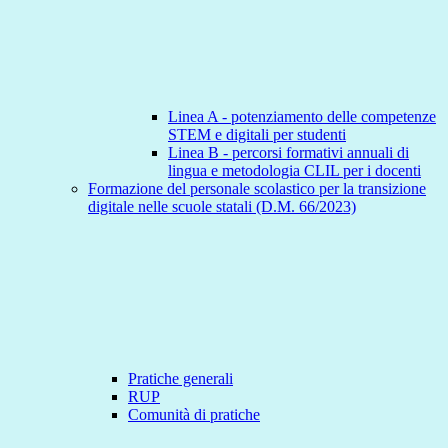
Linea A - potenziamento delle competenze
STEM e digitali per studenti
Linea B - percorsi formativi annuali di
lingua e metodologia CLIL per i docenti
Formazione del personale scolastico per la transizione
digitale nelle scuole statali (D.M. 66/2023)
Pratiche generali
RUP
Comunità di pratiche