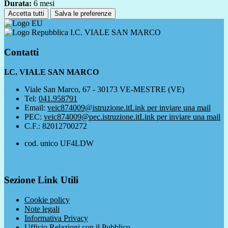
Durata:
6 mesi
Accetta tutti
Salva le preferenze
I.C. VIALE SAN MARCO
Contatti
I.C. VIALE SAN MARCO
Viale San Marco, 67 - 30173 VE-MESTRE (VE)
Tel:
041.958791
Email:
veic874009@istruzione.it
Link per inviare una mail
PEC:
veic874009@pec.istruzione.it
Link per inviare una mail
C.F.: 82012700272
cod. unico UF4LDW
Sezione Link Utili
Cookie policy
Note legali
Informativa Privacy
Ufficio Relazioni con il Pubblico