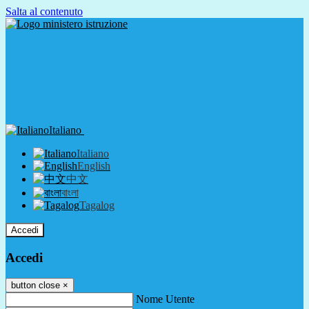
Salta al contenuto
Italiano
Italiano
English
中文
বাংলা
Tagalog
Accedi
Accedi
button close
×
Nome Utente