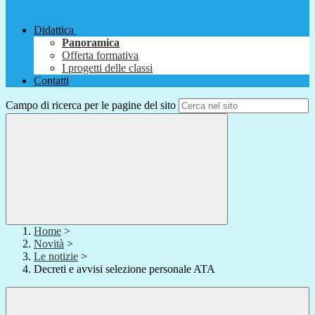
Didattica
Panoramica
Offerta formativa
I progetti delle classi
Contatti
Campo di ricerca per le pagine del sito
Home
>
Novità
>
Le notizie
>
Decreti e avvisi selezione personale ATA