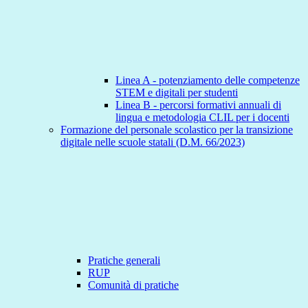
Linea A - potenziamento delle competenze
STEM e digitali per studenti
Linea B - percorsi formativi annuali di
lingua e metodologia CLIL per i docenti
Formazione del personale scolastico per la transizione
digitale nelle scuole statali (D.M. 66/2023)
Pratiche generali
RUP
Comunità di pratiche