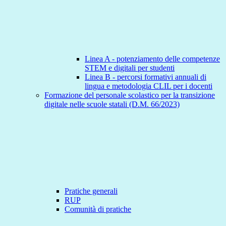
Linea A - potenziamento delle competenze
STEM e digitali per studenti
Linea B - percorsi formativi annuali di
lingua e metodologia CLIL per i docenti
Formazione del personale scolastico per la transizione
digitale nelle scuole statali (D.M. 66/2023)
Pratiche generali
RUP
Comunità di pratiche