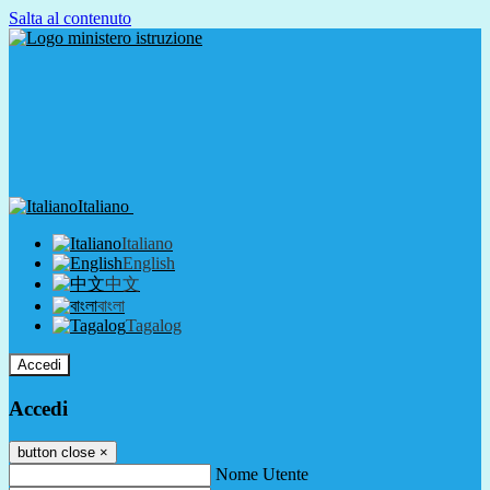
Salta al contenuto
Italiano
Italiano
English
中文
বাংলা
Tagalog
Accedi
Accedi
button close
×
Nome Utente