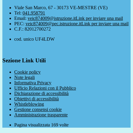
Viale San Marco, 67 - 30173 VE-MESTRE (VE)
Tel:
041.958791
Email:
veic874009@istruzione.it
Link per inviare una mail
PEC:
veic874009@pec.istruzione.it
Link per inviare una mail
C.F.: 82012700272
cod. unico UF4LDW
Sezione Link Utili
Cookie policy
Note legali
Informativa Privacy
Ufficio Relazioni con il Pubblico
Dichiarazione di accessibilità
Obiettivi di accessibilità
Whistleblowing
Gestione consensi cookie
Amministrazione trasparente
Pagina visualizzata
169
volte