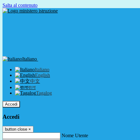
Salta al contenuto
Italiano
Italiano
English
中文
বাংলা
Tagalog
Accedi
Accedi
button close
×
Nome Utente