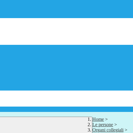
Home
>
Le persone
>
Organi collegiali
>