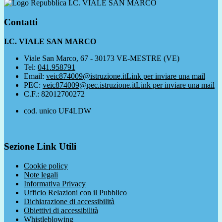
I.C. VIALE SAN MARCO
Contatti
I.C. VIALE SAN MARCO
Viale San Marco, 67 - 30173 VE-MESTRE (VE)
Tel:
041.958791
Email:
veic874009@istruzione.it
Link per inviare una mail
PEC:
veic874009@pec.istruzione.it
Link per inviare una mail
C.F.: 82012700272
cod. unico UF4LDW
Sezione Link Utili
Cookie policy
Note legali
Informativa Privacy
Ufficio Relazioni con il Pubblico
Dichiarazione di accessibilità
Obiettivi di accessibilità
Whistleblowing