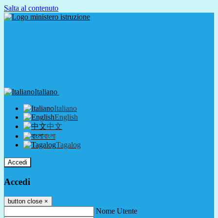
Salta al contenuto
Italiano
Italiano
English
中文
বাংলা
Tagalog
Accedi
Accedi
button close
×
Nome Utente