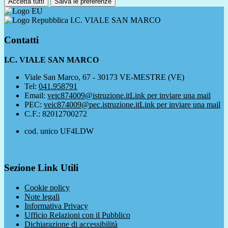
Accetta tutti
Salva le preferenze
I.C. VIALE SAN MARCO
Contatti
I.C. VIALE SAN MARCO
Viale San Marco, 67 - 30173 VE-MESTRE (VE)
Tel:
041.958791
Email:
veic874009@istruzione.it
Link per inviare una mail
PEC:
veic874009@pec.istruzione.it
Link per inviare una mail
C.F.: 82012700272
cod. unico UF4LDW
Sezione Link Utili
Cookie policy
Note legali
Informativa Privacy
Ufficio Relazioni con il Pubblico
Dichiarazione di accessibilità