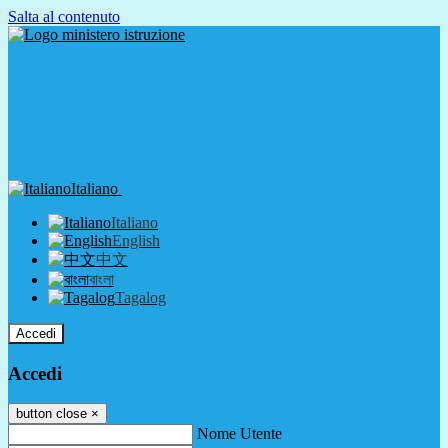
Salta al contenuto
Italiano
Italiano
English
中文
বাংলা
Tagalog
Accedi
Accedi
button close
×
Nome Utente