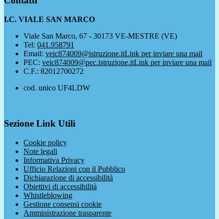
Contatti
I.C. VIALE SAN MARCO
Viale San Marco, 67 - 30173 VE-MESTRE (VE)
Tel:
041.958791
Email:
veic874009@istruzione.it
Link per inviare una mail
PEC:
veic874009@pec.istruzione.it
Link per inviare una mail
C.F.: 82012700272
cod. unico UF4LDW
Sezione Link Utili
Cookie policy
Note legali
Informativa Privacy
Ufficio Relazioni con il Pubblico
Dichiarazione di accessibilità
Obiettivi di accessibilità
Whistleblowing
Gestione consensi cookie
Amministrazione trasparente