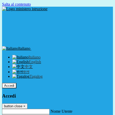
Salta al contenuto
Italiano
Italiano
English
中文
বাংলা
Tagalog
Accedi
Accedi
button close
×
Nome Utente