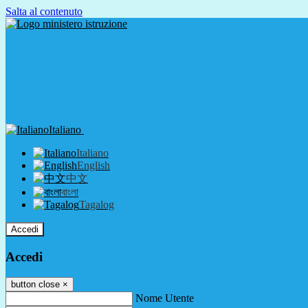
Salta al contenuto
Italiano
Italiano
English
中文
বাংলা
Tagalog
Accedi
Accedi
button close
×
Nome Utente