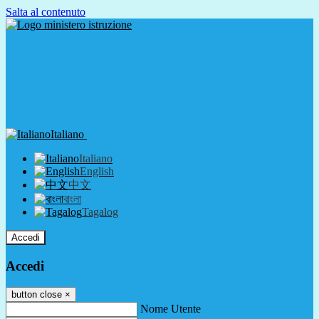
Salta al contenuto
Italiano
Italiano
English
中文
বাংলা
Tagalog
Accedi
Accedi
button close
×
Nome Utente