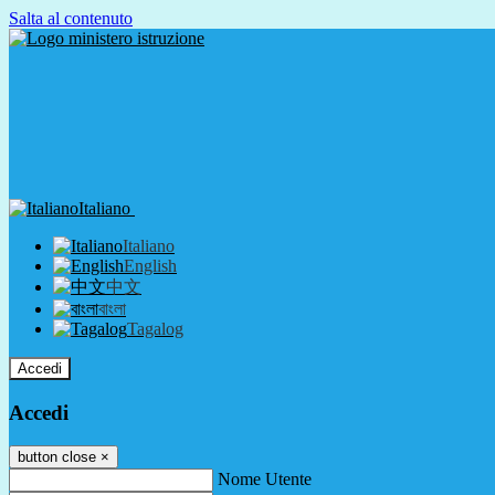
Salta al contenuto
Italiano
Italiano
English
中文
বাংলা
Tagalog
Accedi
Accedi
button close
×
Nome Utente