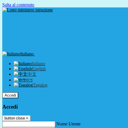
Salta al contenuto
Italiano
Italiano
English
中文
বাংলা
Tagalog
Accedi
Accedi
button close
×
Nome Utente