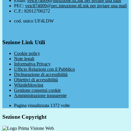
Email:
veic874009@istruzione.it
Link per inviare una mail
PEC:
veic874009@pec.istruzione.it
Link per inviare una mail
C.F.: 82012700272
cod. unico UF4LDW
Sezione Link Utili
Cookie policy
Note legali
Informativa Privacy
Ufficio Relazioni con il Pubblico
Dichiarazione di accessibilità
Obiettivi di accessibilità
Whistleblowing
Gestione consensi cookie
Amministrazione trasparente
Pagina visualizzata
1372
volte
Sezione Copyright