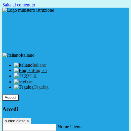
Salta al contenuto
Italiano
Italiano
English
中文
বাংলা
Tagalog
Accedi
Accedi
button close
×
Nome Utente