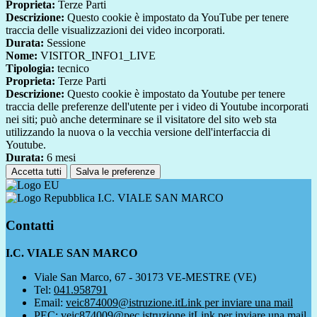
Proprieta:
Terze Parti
Descrizione:
Questo cookie è impostato da YouTube per tenere
traccia delle visualizzazioni dei video incorporati.
Durata:
Sessione
Nome:
VISITOR_INFO1_LIVE
Tipologia:
tecnico
Proprieta:
Terze Parti
Descrizione:
Questo cookie è impostato da Youtube per tenere
traccia delle preferenze dell'utente per i video di Youtube incorporati
nei siti; può anche determinare se il visitatore del sito web sta
utilizzando la nuova o la vecchia versione dell'interfaccia di
Youtube.
Durata:
6 mesi
Accetta tutti
Salva le preferenze
I.C. VIALE SAN MARCO
Contatti
I.C. VIALE SAN MARCO
Viale San Marco, 67 - 30173 VE-MESTRE (VE)
Tel:
041.958791
Email:
veic874009@istruzione.it
Link per inviare una mail
PEC:
veic874009@pec.istruzione.it
Link per inviare una mail