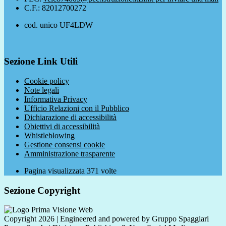
C.F.: 82012700272
cod. unico UF4LDW
Sezione Link Utili
Cookie policy
Note legali
Informativa Privacy
Ufficio Relazioni con il Pubblico
Dichiarazione di accessibilità
Obiettivi di accessibilità
Whistleblowing
Gestione consensi cookie
Amministrazione trasparente
Pagina visualizzata
371
volte
Sezione Copyright
Copyright 2026 | Engineered and powered by Gruppo Spaggiari