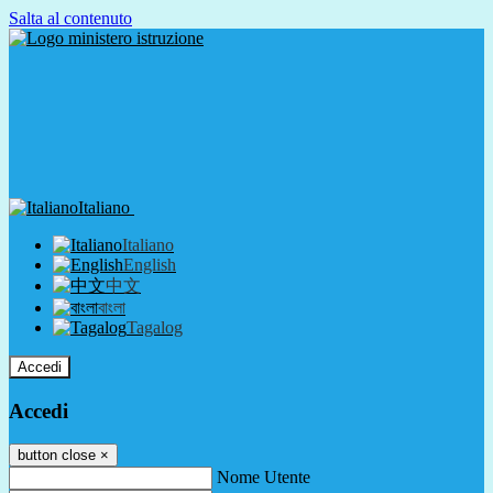
Salta al contenuto
Italiano
Italiano
English
中文
বাংলা
Tagalog
Accedi
Accedi
button close
×
Nome Utente