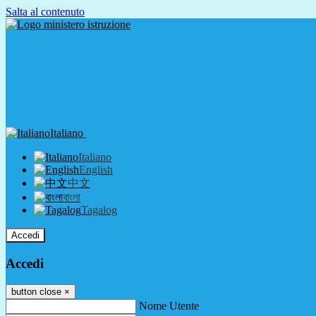
Salta al contenuto
Italiano
Italiano
English
中文
বাংলা
Tagalog
Accedi
Accedi
button close
×
Nome Utente