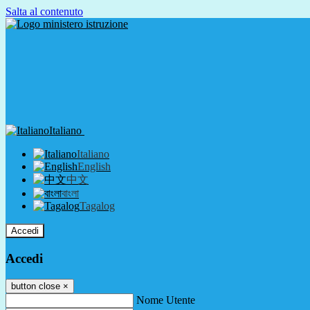
Salta al contenuto
Italiano
Italiano
English
中文
বাংলা
Tagalog
Accedi
Accedi
button close
×
Nome Utente