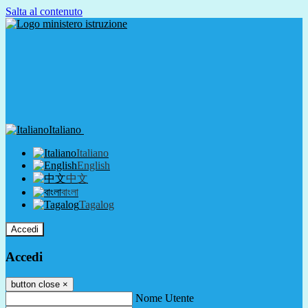
Salta al contenuto
Italiano
Italiano
English
中文
বাংলা
Tagalog
Accedi
Accedi
button close
×
Nome Utente