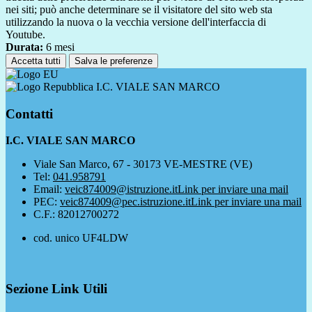
nei siti; può anche determinare se il visitatore del sito web sta
utilizzando la nuova o la vecchia versione dell'interfaccia di
Youtube.
Durata:
6 mesi
Accetta tutti
Salva le preferenze
I.C. VIALE SAN MARCO
Contatti
I.C. VIALE SAN MARCO
Viale San Marco, 67 - 30173 VE-MESTRE (VE)
Tel:
041.958791
Email:
veic874009@istruzione.it
Link per inviare una mail
PEC:
veic874009@pec.istruzione.it
Link per inviare una mail
C.F.: 82012700272
cod. unico UF4LDW
Sezione Link Utili