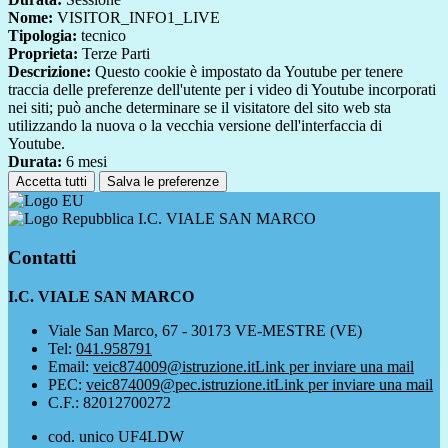
Nome:
VISITOR_INFO1_LIVE
Tipologia:
tecnico
Proprieta:
Terze Parti
Descrizione:
Questo cookie è impostato da Youtube per tenere
traccia delle preferenze dell'utente per i video di Youtube incorporati
nei siti; può anche determinare se il visitatore del sito web sta
utilizzando la nuova o la vecchia versione dell'interfaccia di
Youtube.
Durata:
6 mesi
Accetta tutti
Salva le preferenze
I.C. VIALE SAN MARCO
Contatti
I.C. VIALE SAN MARCO
Viale San Marco, 67 - 30173 VE-MESTRE (VE)
Tel:
041.958791
Email:
veic874009@istruzione.it
Link per inviare una mail
PEC:
veic874009@pec.istruzione.it
Link per inviare una mail
C.F.: 82012700272
cod. unico UF4LDW