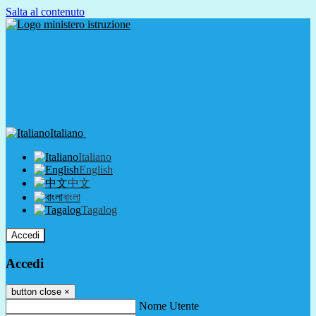
Salta al contenuto
Italiano
Italiano
English
中文
বাংলা
Tagalog
Accedi
Accedi
button close
×
Nome Utente