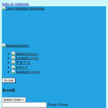
Salta al contenuto
Italiano
Italiano
English
中文
বাংলা
Tagalog
Accedi
Accedi
button close
×
Nome Utente