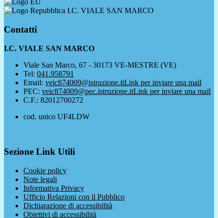
I.C. VIALE SAN MARCO
Contatti
I.C. VIALE SAN MARCO
Viale San Marco, 67 - 30173 VE-MESTRE (VE)
Tel:
041.958791
Email:
veic874009@istruzione.it
Link per inviare una mail
PEC:
veic874009@pec.istruzione.it
Link per inviare una mail
C.F.: 82012700272
cod. unico UF4LDW
Sezione Link Utili
Cookie policy
Note legali
Informativa Privacy
Ufficio Relazioni con il Pubblico
Dichiarazione di accessibilità
Obiettivi di accessibilità