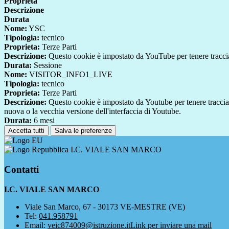
Proprieta
Descrizione
Durata
Nome:
YSC
Tipologia:
tecnico
Proprieta:
Terze Parti
Descrizione:
Questo cookie è impostato da YouTube per tenere traccia 
Durata:
Sessione
Nome:
VISITOR_INFO1_LIVE
Tipologia:
tecnico
Proprieta:
Terze Parti
Descrizione:
Questo cookie è impostato da Youtube per tenere traccia de
nuova o la vecchia versione dell'interfaccia di Youtube.
Durata:
6 mesi
Accetta tutti
Salva le preferenze
I.C. VIALE SAN MARCO
Contatti
I.C. VIALE SAN MARCO
Viale San Marco, 67 - 30173 VE-MESTRE (VE)
Tel:
041.958791
Email:
veic874009@istruzione.it
Link per inviare una mail