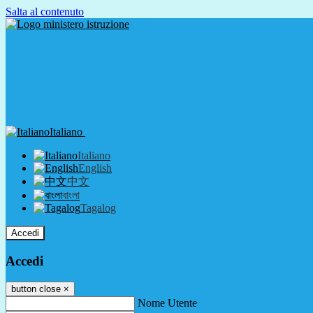
Salta al contenuto
Italiano
Italiano
English
中文
বাংলা
Tagalog
Accedi
Accedi
button close
×
Nome Utente