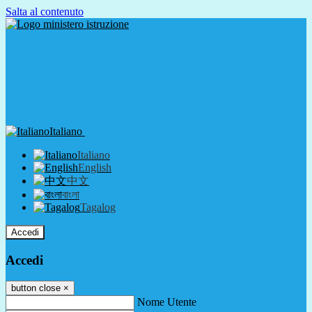
Salta al contenuto
Italiano
Italiano
English
中文
বাংলা
Tagalog
Accedi
Accedi
button close
×
Nome Utente