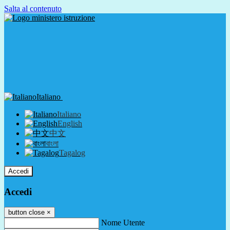
Salta al contenuto
Italiano
Italiano
English
中文
বাংলা
Tagalog
Accedi
Accedi
button close
×
Nome Utente