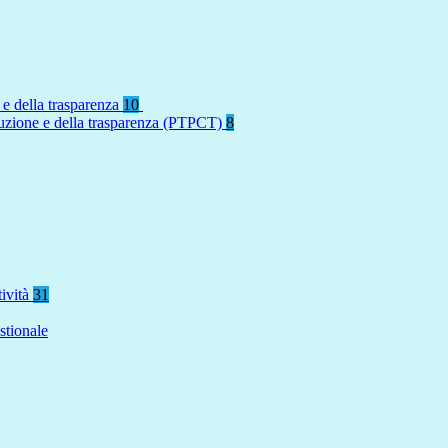
 e della trasparenza
10
rruzione e della trasparenza (PTPCT)
8
tività
31
stionale