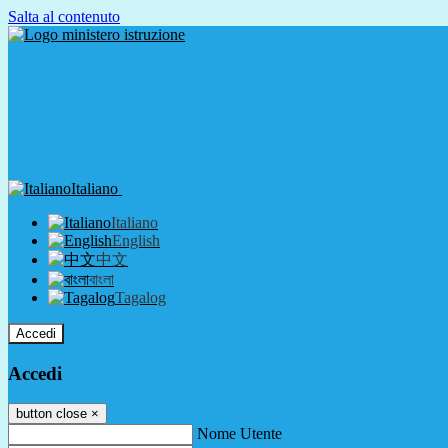
Salta al contenuto
Italiano
Italiano
English
中文
বাংলা
Tagalog
Accedi
Accedi
button close
×
Nome Utente