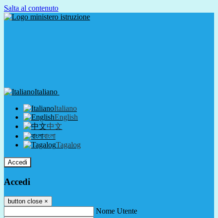
Salta al contenuto
Italiano
Italiano
English
中文
বাংলা
Tagalog
Accedi
Accedi
button close
×
Nome Utente