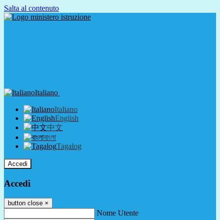
Salta al contenuto
Italiano
Italiano
English
中文
বাংলা
Tagalog
Accedi
Accedi
button close
×
Nome Utente