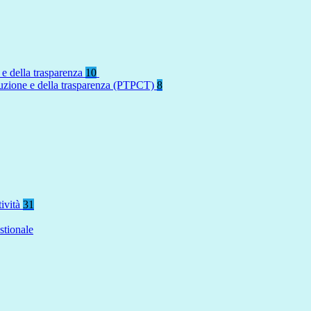
 e della trasparenza
10
rruzione e della trasparenza (PTPCT)
8
tività
31
stionale