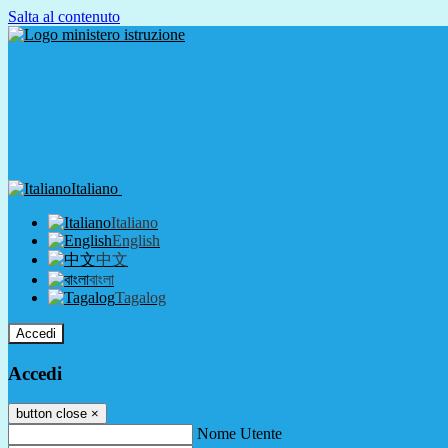
Salta al contenuto
Italiano
Italiano
English
中文
বাংলা
Tagalog
Accedi
Accedi
button close
×
Nome Utente